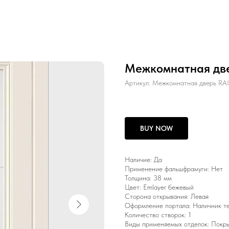
Межкомнатная дв
Артикул:
Межкомнатная дверь R
BUY NOW
Наличие: Да
Применение фальшфрамуги: Нет
Толщина: 38 мм
Цвет: Emlayer бежевый
Сторона открывания: Левая
Оформление портала: Наличник т
Количество створок: 1
Виды применяемых отделок: Покры