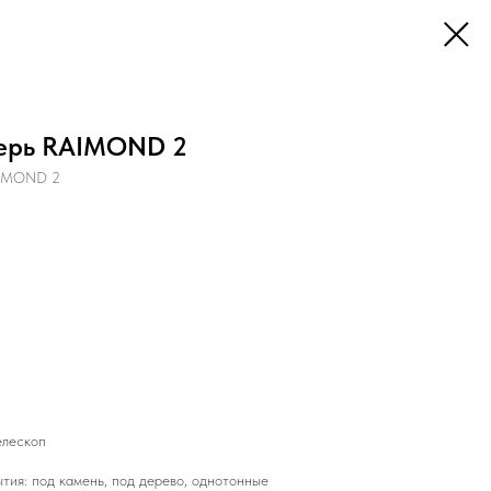
ерь RAIMOND 2
AIMOND 2
елескоп
тия: под камень, под дерево, однотонные