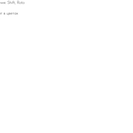
я: Shift, Roto
т в цветах
3