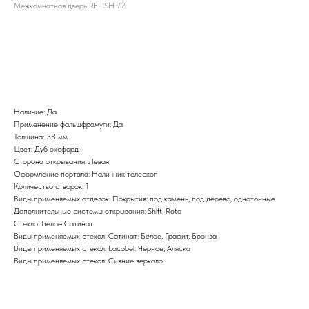
Межкомнатная дверь RELISH 72
BUY NOW
Наличие: Да
Применение фальшфрамуги: Да
Толщина: 38 мм
Цвет: Дуб оксфорд
Сторона открывания: Левая
Оформление портала: Наличник телескоп
Количество створок: 1
Виды применяемых отделок: Покрытия: под камень, под дерево, однотонные
Дополнительные системы открывания: Shift, Roto
Стекло: Белое Сатинат
Виды применяемых стекол: Сатинат: Белое, Графит, Бронза
Виды применяемых стекол: Lacobel: Черное, Аляска
Виды применяемых стекол: Сияние зеркало