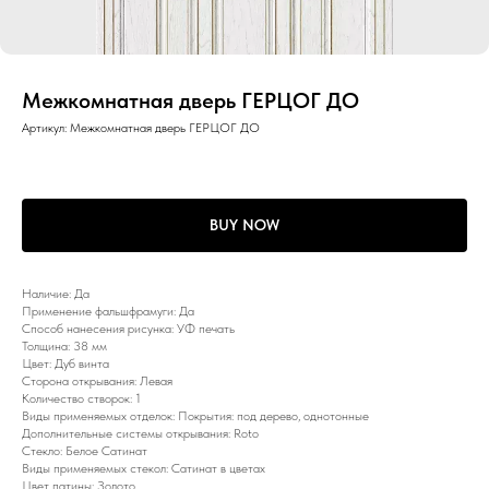
Межкомнатная дверь ГЕРЦОГ ДО
Артикул:
Межкомнатная дверь ГЕРЦОГ ДО
BUY NOW
Наличие: Да
Применение фальшфрамуги: Да
Способ нанесения рисунка: УФ печать
Толщина: 38 мм
Цвет: Дуб винта
Сторона открывания: Левая
Количество створок: 1
Виды применяемых отделок: Покрытия: под дерево, однотонные
Дополнительные системы открывания: Roto
Стекло: Белое Сатинат
Виды применяемых стекол: Сатинат в цветах
Цвет патины: Золото