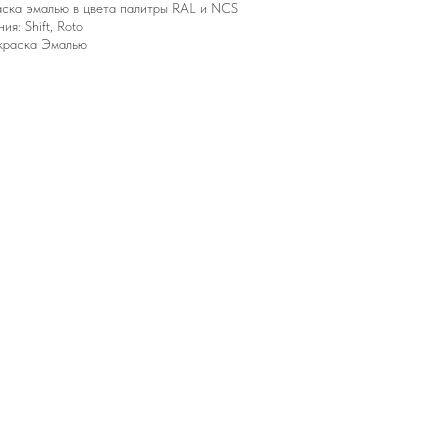
аска эмалью в цвета палитры RAL и NCS
я: Shift, Roto
окраска Эмалью