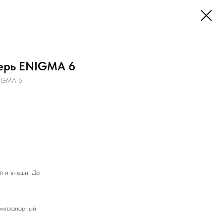
ерь ENIGMA 6
NIGMA 6
й и внешн: Да
омпланарный