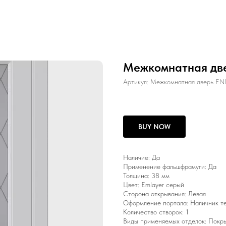
Межкомнатная дв
Артикул:
Межкомнатная дверь EN
BUY NOW
Наличие: Да
Применение фальшфрамуги: Да
Толщина: 38 мм
Цвет: Emlayer серый
Сторона открывания: Левая
Оформление портала: Наличник т
Количество створок: 1
Виды применяемых отделок: Покры