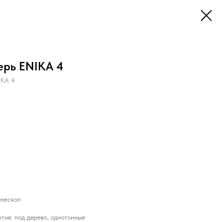
ерь ENIKA 4
IKA 4
елескоп
тия: под дерево, однотонные