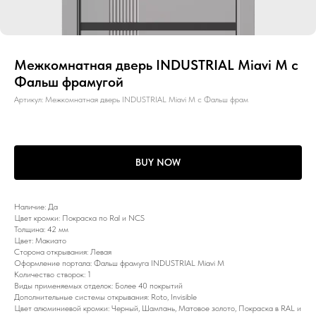
Межкомнатная дверь INDUSTRIAL Miavi M с
Фальш фрамугой
Артикул:
Межкомнатная дверь INDUSTRIAL Miavi M с Фальш фрам
BUY NOW
Наличие: Да
Цвет кромки: Покраска по Ral и NCS
Толщина: 42 мм
Цвет: Макиато
Сторона открывания: Левая
Оформление портала: Фальш фрамуга INDUSTRIAL Miavi M
Количество створок: 1
Виды применяемых отделок: Более 40 покрытий
Дополнительные системы открывания: Roto, Invisible
Цвет алюминиевой кромки: Черный, Шампань, Матовое золото, Покраска в RAL и