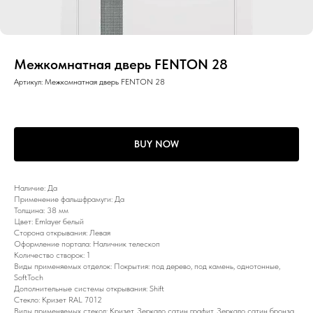
Межкомнатная дверь FENTON 28
Артикул:
Межкомнатная дверь FENTON 28
BUY NOW
Наличие: Да
Применение фальшфрамуги: Да
Толщина: 38 мм
Цвет: Emlayer белый
Сторона открывания: Левая
Оформление портала: Наличник телескоп
Количество створок: 1
Виды применяемых отделок: Покрытия: под дерево, под камень, однотонные,
SoftToch
Дополнительные системы открывания: Shift
Стекло: Кризет RAL 7012
Виды применяемых стекол: Кризет, Зеркало сатин графит, Зеркало сатин бронза,