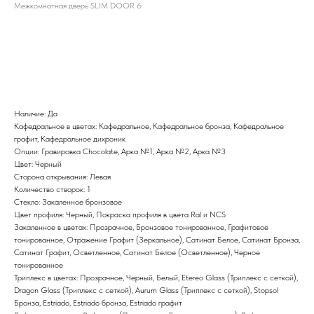
Межкомнатная дверь SLIM DOOR 6
BUY NOW
Наличие: Да
Кафедральное в цветах: Кафедральное, Кафедральное бронза, Кафедральное
графит, Кафедральное дихроник
Опции: Гравировка Chocolate, Арка №1, Арка №2, Арка №3
Цвет: Черный
Сторона открывания: Левая
Количество створок: 1
Стекло: Закаленное бронзовое
Цвет профиля: Черный, Покраска профиля в цвета Ral и NCS
Закаленное в цветах: Прозрачное, Бронзовое тонированное, Графитовое
тонированное, Отражение Графит (Зеркальное), Сатинат Белое, Сатинат Бронза,
Сатинат Графит, Осветленное, Сатинат Белое (Осветленное), Черное
тонированное
Триплекс в цветах: Прозрачное, Черный, Белый, Etereo Glass (Триплекс с сеткой),
Dragon Glass (Триплекс с сеткой), Aurum Glass (Триплекс с сеткой), Stopsol
Бронза, Estriado, Estriado бронза, Estriado графит