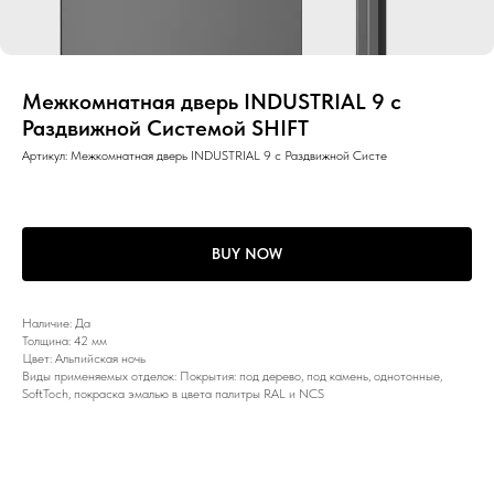
Межкомнатная дверь INDUSTRIAL 9 с
Раздвижной Системой SHIFT
Артикул:
Межкомнатная дверь INDUSTRIAL 9 с Раздвижной Систе
BUY NOW
Наличие: Да
Толщина: 42 мм
Цвет: Альпийская ночь
Виды применяемых отделок: Покрытия: под дерево, под камень, однотонные,
SoftToch, покраска эмалью в цвета палитры RAL и NCS