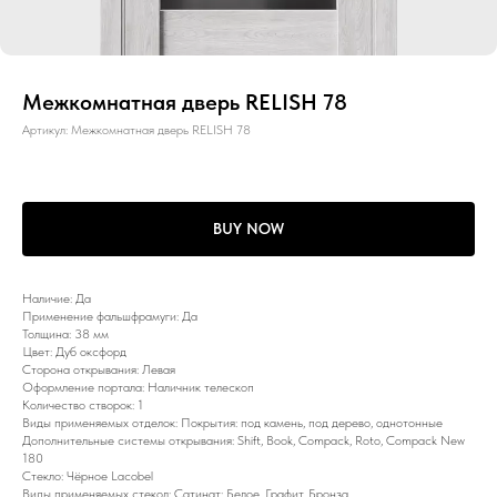
Межкомнатная дверь RELISH 78
Артикул:
Межкомнатная дверь RELISH 78
BUY NOW
Наличие: Да
Применение фальшфрамуги: Да
Толщина: 38 мм
Цвет: Дуб оксфорд
Сторона открывания: Левая
Оформление портала: Наличник телескоп
Количество створок: 1
Виды применяемых отделок: Покрытия: под камень, под дерево, однотонные
Дополнительные системы открывания: Shift, Book, Compack, Roto, Compack New
180
Стекло: Чёрное Lacobel
Виды применяемых стекол: Сатинат: Белое, Графит, Бронза