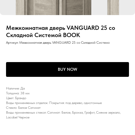
Межкомнатная дверь VANGUARD 25 со
Складной Системой BOOK
Артикул:
Межкомнатная дверь VANGUARD 25 со Складной Системо
BUY NOW
Наличие: Да
Толщина: 38 мм
Цвет: Брандо
Виды применяемых отделок: Покрытия: под дерево, однотонные
Стекло: Белое Сатинат
Виды применяемых стекол: Сатинат: Белое, Бронза, Графит, Сияние зеркало,
Lacobel Черное