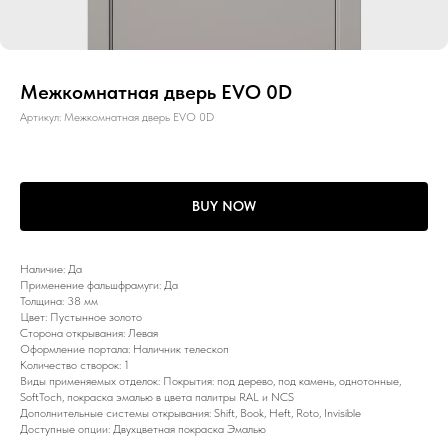
Межкомнатная дверь EVO 0D
Артикул:
Межкомнатная дверь EVO 0D
BUY NOW
Наличие: Да
Применение фальшфрамуги: Да
Толщина: 38 мм
Цвет: Пустынное золото
Сторона открывания: Левая
Оформление портала: Наличник телескоп
Количество створок: 1
Виды применяемых отделок: Покрытия: под дерево, под камень, однотонные,
SoftToch, покраска эмалью в цвета палитры RAL и NCS
Дополнительные системы открывания: Shift, Book, Heft, Roto, Invisible
Доступные опции: Двухцветная покраска Эмалью