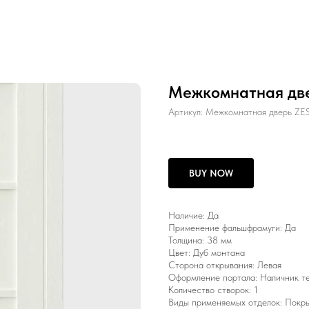
Межкомнатная две
Артикул:
Межкомнатная дверь ZE
BUY NOW
Наличие: Да
Применение фальшфрамуги: Да
Толщина: 38 мм
Цвет: Дуб монтана
Сторона открывания: Левая
Оформление портала: Наличник т
Количество створок: 1
Виды применяемых отделок: Покры