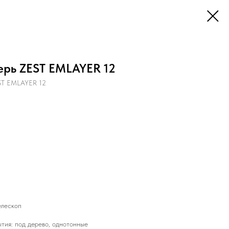
рь ZEST EMLAYER 12
ST EMLAYER 12
елескоп
тия: под дерево, однотонные