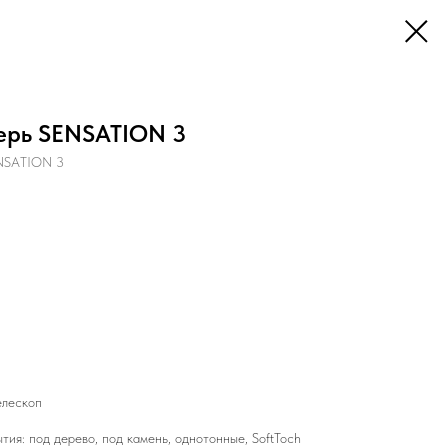
ерь SENSATION 3
NSATION 3
елескоп
ия: под дерево, под камень, однотонные, SoftToch