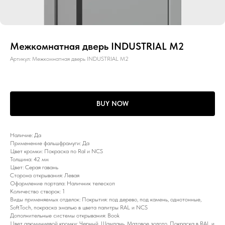
Межкомнатная дверь INDUSTRIAL M2
Артикул:
Межкомнатная дверь INDUSTRIAL M2
BUY NOW
Наличие: Да
Применение фальшфрамуги: Да
Цвет кромки: Покраска по Ral и NCS
Толщина: 42 мм
Цвет: Серая гавань
Сторона открывания: Левая
Оформление портала: Наличник телескоп
Количество створок: 1
Виды применяемых отделок: Покрытия: под дерево, под камень, однотонные,
SoftToch, покраска эмалью в цвета палитры RAL и NCS
Дополнительные системы открывания: Book
Цвет алюминиевой кромки: Черный, Шампань, Матовое золото, Покраска в RAL и