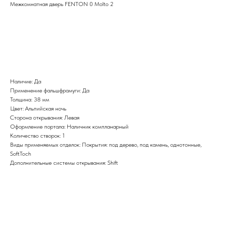
Межкомнатная дверь FENTON 0 Molto 2
BUY NOW
Наличие: Да
Применение фальшфрамуги: Да
Толщина: 38 мм
Цвет: Альпийская ночь
Сторона открывания: Левая
Оформление портала: Наличник компланарный
Количество створок: 1
Виды применяемых отделок: Покрытия: под дерево, под камень, однотонные,
SoftToch
Дополнительные системы открывания: Shift