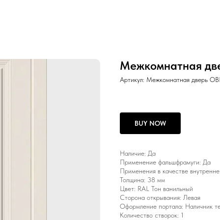
Межкомнатная дв
Артикул:
Межкомнатная дверь O
BUY NOW
Наличие: Да
Применение фальшфрамуги: Да
Применения в качестве внутренне
Толщина: 38 мм
Цвет: RAL Тон ванильный
Сторона открывания: Левая
Оформление портала: Наличник т
Количество створок: 1