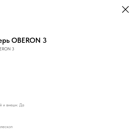
ерь OBERON 3
BERON 3
й и внешн: Да
елескоп