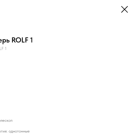
рь ROLF 1
LF 1
елескоп
ытия: однотонные