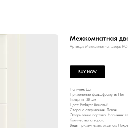
Межкомнатная две
Артикул:
Межкомнатная дверь RO
BUY NOW
Наличие: Да
Применение фальшфрамуги: Нет
Толщина: 38 мм
Цвет: Emlayer бежевый
Сторона открывания: Левая
Оформление портала: Наличник т
Количество створок: 1
Виды применяемых отделок: Покр