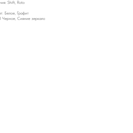
я: Shift, Roto
т: Белое, Графит
l Черное, Сияние зеркало