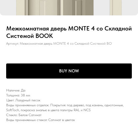
Межкомнатная дверь MONTE 4 со Складной
Системой BOOK
Артикул:
Межкомнатная дверь MONTE 4 со Складной Системой BO
BUY NOW
Наличие: Да
Толщина: 38 мм
Цвет: Лазурный песок
Виды применяемых отделок: Покрытия: под дерево, под камень, однотонные,
SoftToch, покраска эмалью в цвета палитры RAL и NCS
Стекло: Белое Сатинат
Виды применяемых стекол: Сатинат в цветах