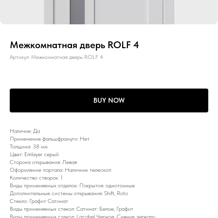
Межкомнатная дверь ROLF 4
Артикул:
Межкомнатная дверь ROLF 4
BUY NOW
Наличие: Да
Применение фальшфрамуги: Нет
Толщина: 38 мм
Цвет: Emlayer серый
Сторона открывания: Левая
Оформление портала: Наличник телескоп
Количество створок: 1
Виды применяемых отделок: Покрытия: однотонные
Дополнительные системы открывания: Shift, Roto
Стекло: Графит Сатинат
Виды применяемых стекол: Сатинат: Белое, Графит
Виды применяемых стекол: Lacobel Черное, Сияние зеркало