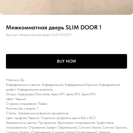
Межкомнатная дверь SLIM DOOR 1
Артикул:
Межкомнатная дверь SLIM DOOR 1
BUY NOW
Наличие: Да
Кафедральное в цветах: Кафедральное, Кафедральное бронза, Кафедральное
графит, Кафедральное дихроник
Опции: Гравировка Chocolate, Арка №1, Арка №2, Арка №3
Цвет: Черный
Сторона открывания: Левая
Количество створок: 1
Стекло: Закаленное рифленое прозрачное
Цвет профиля: Черный, Покраска профиля в цвета Ral и NCS
Закаленное в цветах: Прозрачное, Бронзовое тонированное, Графитовое
тонированное, Отражение Графит (Зеркальное), Сатинат Белое, Сатинат Бронза,
Сатинат Графит, Осветленное, Сатинат Белое (Осветленное), Черное