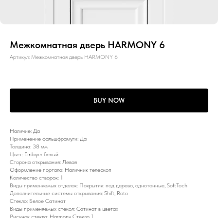
Межкомнатная дверь HARMONY 6
Артикул:
Межкомнатная дверь HARMONY 6
BUY NOW
Наличие: Да
Применение фальшфрамуги: Да
Толщина: 38 мм
Цвет: Emlayer белый
Сторона открывания: Левая
Оформление портала: Наличник телескоп
Количество створок: 1
Виды применяемых отделок: Покрытия: под дерево, однотонные, SoftToch
Дополнительные системы открывания: Shift, Roto
Стекло: Белое Сатинат
Виды применяемых стекол: Сатинат в цветах
Рисунок стекла: Harmony Стекло 1