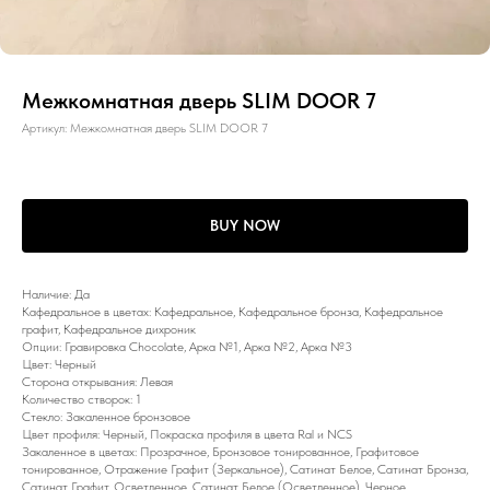
Межкомнатная дверь SLIM DOOR 7
Артикул:
Межкомнатная дверь SLIM DOOR 7
BUY NOW
Наличие: Да
Кафедральное в цветах: Кафедральное, Кафедральное бронза, Кафедральное
графит, Кафедральное дихроник
Опции: Гравировка Chocolate, Арка №1, Арка №2, Арка №3
Цвет: Черный
Сторона открывания: Левая
Количество створок: 1
Стекло: Закаленное бронзовое
Цвет профиля: Черный, Покраска профиля в цвета Ral и NCS
Закаленное в цветах: Прозрачное, Бронзовое тонированное, Графитовое
тонированное, Отражение Графит (Зеркальное), Сатинат Белое, Сатинат Бронза,
Сатинат Графит, Осветленное, Сатинат Белое (Осветленное), Черное