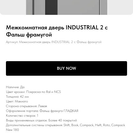
Межкомнатная дверь INDUSTRIAL 2 с
Фальш фрамугой
Артикул:
Межкомнатная дверь INDUSTRIAL 2 с Фальш фрамугой
BUY NOW
Наличие: Да
Цвет кромки: Покраска по Ral и NCS
Толщина: 42 мм
Цвет: Макиато
Сторона открывания: Левая
Оформление портала: Фальш фрамуга ГЛАДКАЯ
Количество створок: 1
Виды применяемых отделок: Более 40 покрытий
Дополнительные системы открывания: Shift, Book, Compack, Heft, Roto, Compack
New 180