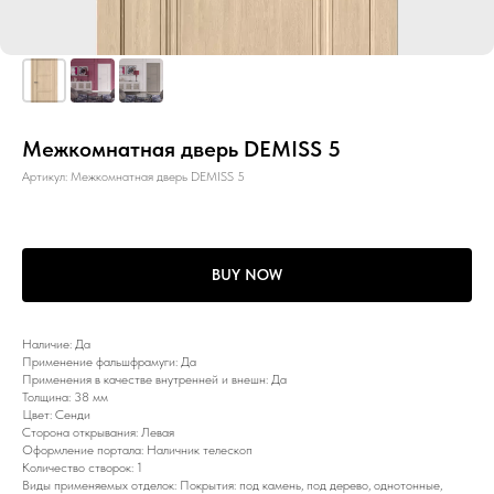
Межкомнатная дверь DEMISS 5
Артикул:
Межкомнатная дверь DEMISS 5
BUY NOW
Наличие: Да
Применение фальшфрамуги: Да
Применения в качестве внутренней и внешн: Да
Толщина: 38 мм
Цвет: Сенди
Сторона открывания: Левая
Оформление портала: Наличник телескоп
Количество створок: 1
Виды применяемых отделок: Покрытия: под камень, под дерево, однотонные,