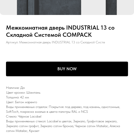
Межкомнатная дверь INDUSTRIAL 13 со
Складной Системой COMPACK
Артикул:
Межкомнатная дверь INDUSTRIAL 13 со Складной Систе
BUY NOW
Наличие: Да
Цвет кромки: Шампань
Толщина: 42 мм
Цвет: Бетон маренго
Виды применяемых отделок: Покрытия: под дерево, под камень, однотонные,
SoftToch, покраска эмалью в цвета палитры RAL и NCS
Стекло: Чёрное Lacobel
Виды применяемых стекол: Lacobel в цветах, Зеркало, Графитовое зеркало,
Зеркало сатин графит, Зеркало сатин бронза, Черное сатин Matelac, Аляска
сатин Matelac, Кризет