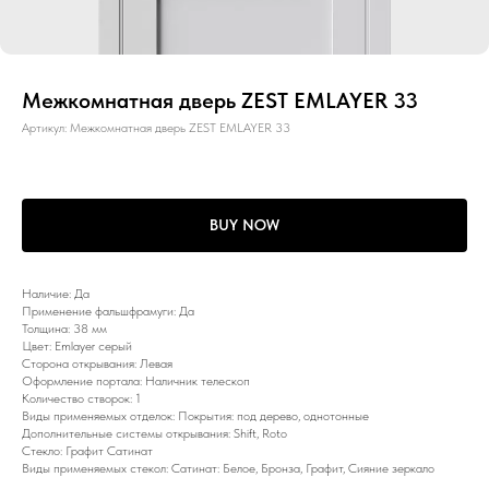
Межкомнатная дверь ZEST EMLAYER 33
Артикул:
Межкомнатная дверь ZEST EMLAYER 33
BUY NOW
Наличие: Да
Применение фальшфрамуги: Да
Толщина: 38 мм
Цвет: Emlayer серый
Сторона открывания: Левая
Оформление портала: Наличник телескоп
Количество створок: 1
Виды применяемых отделок: Покрытия: под дерево, однотонные
Дополнительные системы открывания: Shift, Roto
Стекло: Графит Сатинат
Виды применяемых стекол: Сатинат: Белое, Бронза, Графит, Сияние зеркало