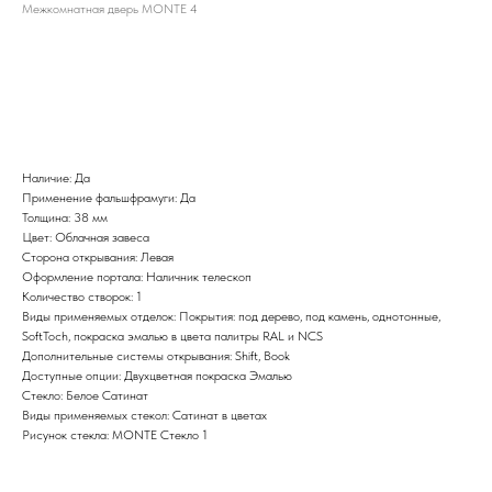
Межкомнатная дверь MONTE 4
BUY NOW
Наличие: Да
Применение фальшфрамуги: Да
Толщина: 38 мм
Цвет: Облачная завеса
Сторона открывания: Левая
Оформление портала: Наличник телескоп
Количество створок: 1
Виды применяемых отделок: Покрытия: под дерево, под камень, однотонные,
SoftToch, покраска эмалью в цвета палитры RAL и NCS
Дополнительные системы открывания: Shift, Book
Доступные опции: Двухцветная покраска Эмалью
Стекло: Белое Сатинат
Виды применяемых стекол: Сатинат в цветах
Рисунок стекла: MONTE Стекло 1