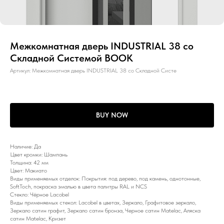
Межкомнатная дверь INDUSTRIAL 38 со
Складной Системой BOOK
Артикул:
Межкомнатная дверь INDUSTRIAL 38 со Складной Систе
BUY NOW
Наличие: Да
Цвет кромки: Шампань
Толщина: 42 мм
Цвет: Макиато
Виды применяемых отделок: Покрытия: под дерево, под камень, однотонные,
SoftToch, покраска эмалью в цвета палитры RAL и NCS
Стекло: Чёрное Lacobel
Виды применяемых стекол: Lacobel в цветах, Зеркало, Графитовое зеркало,
Зеркало сатин графит, Зеркало сатин бронза, Черное сатин Matelac, Аляска
сатин Matelac, Кризет