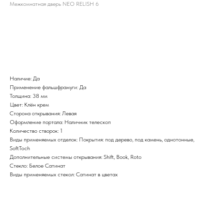
Межкомнатная дверь NEO RELISH 6
BUY NOW
Наличие: Да
Применение фальшфрамуги: Да
Толщина: 38 мм
Цвет: Клён крем
Сторона открывания: Левая
Оформление портала: Наличник телескоп
Количество створок: 1
Виды применяемых отделок: Покрытия: под дерево, под камень, однотонные,
SoftToch
Дополнительные системы открывания: Shift, Book, Roto
Стекло: Белое Сатинат
Виды применяемых стекол: Сатинат в цветах