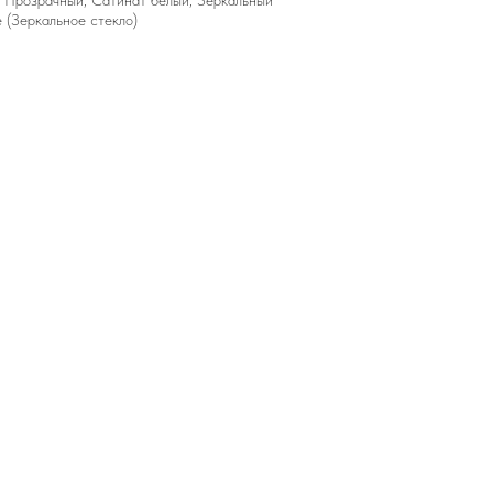
 Прозрачный, Сатинат белый, Зеркальный
 (Зеркальное стекло)