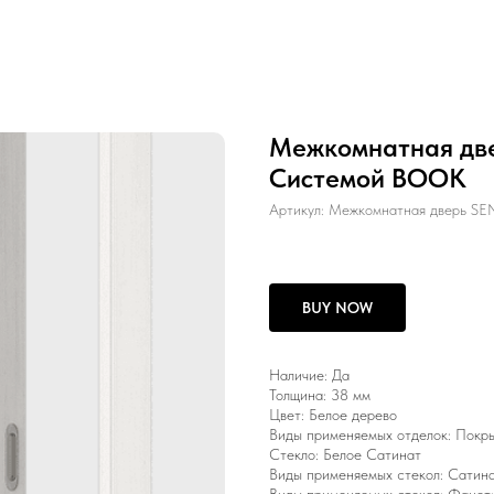
Межкомнатная две
Системой BOOK
Артикул:
Межкомнатная дверь SE
BUY NOW
Наличие: Да
Толщина: 38 мм
Цвет: Белое дерево
Виды применяемых отделок: Покрыт
Стекло: Белое Сатинат
Виды применяемых стекол: Сатинат