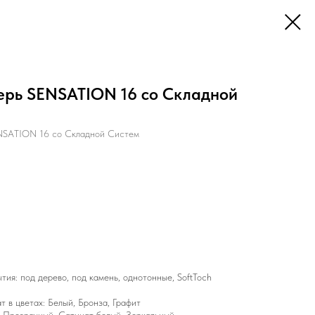
рь SENSATION 16 со Складной
NSATION 16 со Складной Систем
ия: под дерево, под камень, однотонные, SoftToch
 в цветах: Белый, Бронза, Графит