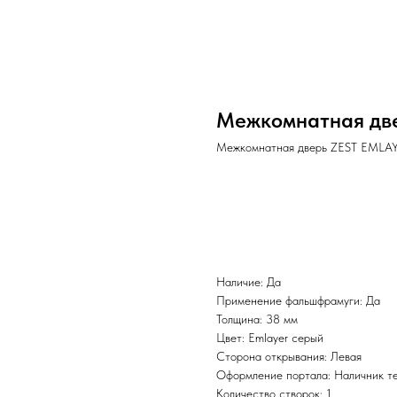
Межкомнатная дв
Межкомнатная дверь ZEST EMLA
BUY NOW
Наличие: Да
Применение фальшфрамуги: Да
Толщина: 38 мм
Цвет: Emlayer серый
Сторона открывания: Левая
Оформление портала: Наличник т
Количество створок: 1