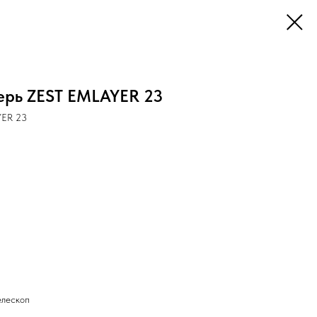
ерь ZEST EMLAYER 23
YER 23
елескоп