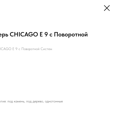
рь CHICAGO E 9 с Поворотной
ICAGO E 9 с Поворотной Систем
тия: под камень, под дерево, однотонные