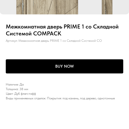
Межкомнатная дверь PRIME 1 со Складной
Системой COMPACK
Артикул:
Межкомнатная дверь PRIME 1 со Складной Системой CO
BUY NOW
Наличие: Да
Толщина: 38 мм
Цвет: Дуб флагстафф
Виды применяемых отделок: Покрытия: под камень, под дерево, однотонные