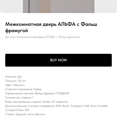
Межкомнатная дверь АЛЬФА с Фальш
фрамугой
Артикул:
Межкомнатная дверь АЛЬФА с Фальш фрамугой
BUY NOW
Наличие: Да
Толщина: 38 мм
Цвет: Макиато
Сторона открывания: Левая
Оформление портала: Фальш фрамуга ГЛАДКАЯ
Количество створок: 1
Виды применяемых отделок: Более 30 покрытий
Дополнительные системы открывания: Shift, Book, Compack, Heft, Roto, Invisible,
Compack New 180
Стекло: Зеркало сатин бронза