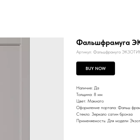
Фальшфрамуга Э
Артикул:
Фальшфрамуга ЭКЗОТИ
BUY NOW
Наличие: Да
Толщина: 8 мм
Цвет: Макиато
Оформление портала: Фальш фр
Стекло: Зеркало сатин бронза
Применяемость: Для модели Экзо